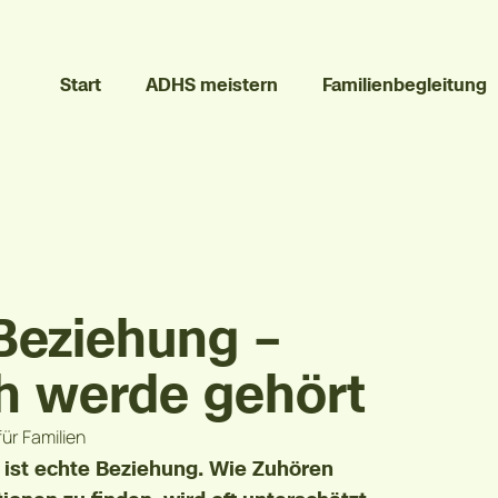
Start
ADHS meistern
Familienbegleitung
 Beziehung –
ch werde gehört
ür Familien
s ist echte Beziehung. Wie Zuhören