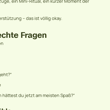
züge, ein Mini-Ritual, ein kurzer Moment der
stützung – das ist völlig okay.
echte Fragen
en
geht?“
e
ran hättest du jetzt am meisten Spaß?“