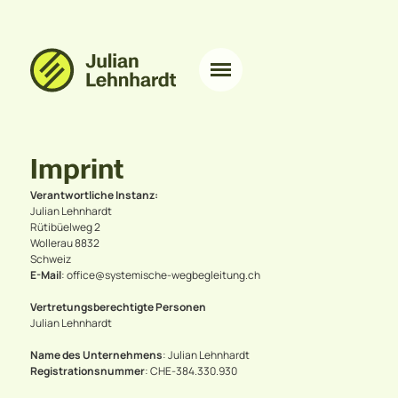
Imprint
Verantwortliche Instanz:
Julian Lehnhardt
Rütibüelweg 2
Wollerau 8832
Schweiz
E-Mail
: office@systemische-wegbegleitung.ch
Vertretungsberechtigte Personen
Julian Lehnhardt
Name des Unternehmens
: Julian Lehnhardt
Registrationsnummer
: CHE-384.330.930