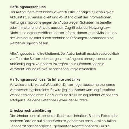
Haftungsausschluss
Der Autor übernimmt keine Gewähr für die Richtigkeit, Genauigkeit,
Aktualität, Zuverlässigkeit und Vollständigkeit der Informationen.
Haftungsansprüche gegen den Autor wegen Schäden materieller
oder immaterieller Art, die aus dem Zugriff oder der Nutzung bzw.
Nichtnutzung der veröffentlichten Informationen, durch Missbrauch
der Verbindung oder durch technische Störungen entstanden sind,
werden ausgeschlossen.
Alle Angebote sind freibleibend. Der Autor behält es sich ausdrücklich
vor, Teile der Seiten oder das gesamte Angebot ohne gesonderte
Ankündigung zu verändern, zu ergänzen, zu löschen oder die
Veröffentlichung zeitweise oder endgültig einzustellen.
Haftungsausschluss für Inhalte und Links
Verweise und Links auf Webseiten Dritter liegen ausserhalb unseres
Verantwortungsbereichs. Es wird jegliche Verantwortung für solche
Webseiten abgelehnt. Der Zugriff und die Nutzung solcher Webseiten
erfolgen auf eigene Gefahr des jeweiligen Nutzers.
Urheberrechtserklärung
Die Urheber- und alle anderen Rechte an Inhalten, Bildern, Fotos oder
anderen Dateien auf dieser Website, gehören ausschliesslich Julian
Lehnhardt oder den speziell genannten Rechteinhabern. Für die